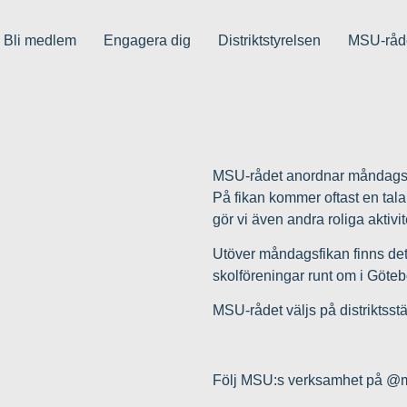
Bli medlem
Engagera dig
Distriktstyrelsen
MSU-råd
MSU-rådet anordnar måndagsfika
På fikan kommer oftast en talar
gör vi även andra roliga aktiv
Utöver måndagsfikan finns det
skolföreningar runt om i Göteb
MSU-rådet väljs på distriktss
Följ MSU:s verksamhet på @