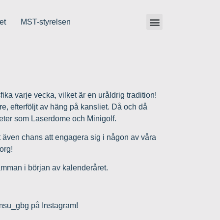
et
MST-styrelsen
 varje vecka, vilket är en uråldrig tradition!
e, efterföljt av häng på kansliet. Då och då
iteter som Laserdome och Minigolf.
 även chans att engagera sig i någon av våra
org!
tämman i början av kalenderåret.
msu_gbg på Instagram!