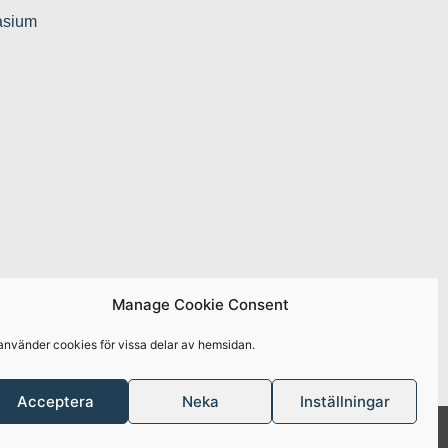
asium
Manage Cookie Consent
rådet
Alla rättigheter reserverade
använder cookies för vissa delar av hemsidan.
Acceptera
Neka
Inställningar